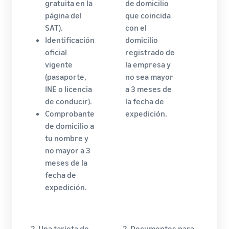
gratuita en la
de domicilio
página del
que coincida
SAT).
con el
Identificación
domicilio
oficial
registrado de
vigente
la empresa y
(pasaporte,
no sea mayor
INE o licencia
a 3 meses de
de conducir).
la fecha de
Comprobante
expedición.
de domicilio a
tu nombre y
no mayor a 3
meses de la
fecha de
expedición.
2. Una tarjeta de
2. Documentos para