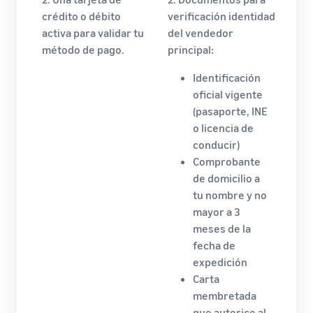
crédito o débito
verificación identidad
activa para validar tu
del vendedor
método de pago.
principal:
Identificación
oficial vigente
(pasaporte, INE
o licencia de
conducir)
Comprobante
de domicilio a
tu nombre y no
mayor a 3
meses de la
fecha de
expedición
Carta
membretada
que autorice al