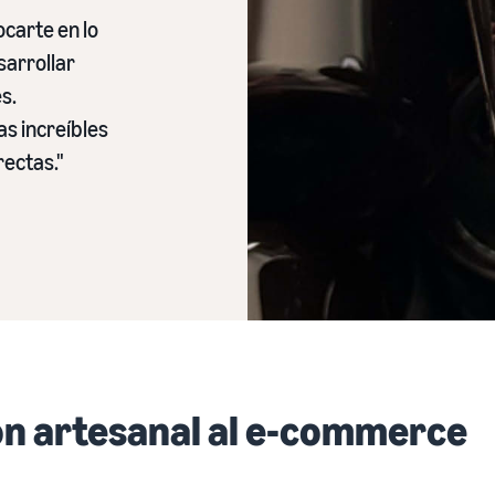
arte en lo
sarrollar
s.
s increíbles
rectas."
ón artesanal al e-commerce