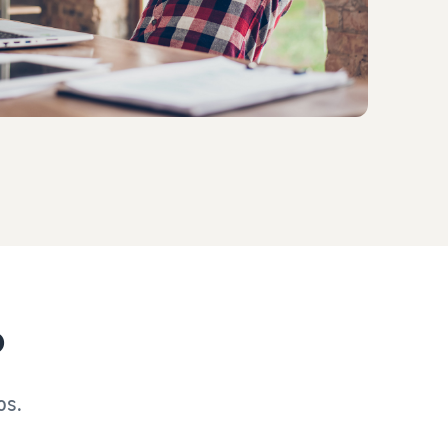
?
os.