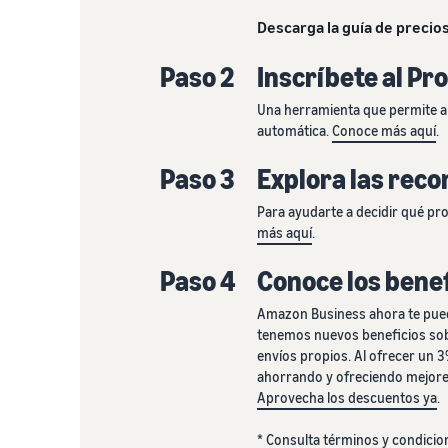
Descarga la guía de precio
Paso 2
Inscríbete al P
Una herramienta que permite a 
automática.
Conoce más aquí
.
Paso 3
Explora las rec
Para ayudarte a decidir qué pr
más aquí
.
Paso 4
Conoce los benef
Amazon Business ahora te pued
tenemos nuevos beneficios sobr
envíos propios. Al ofrecer un 
ahorrando y ofreciendo mejores
Aprovecha los descuentos ya
.
*
Consulta términos y condicio