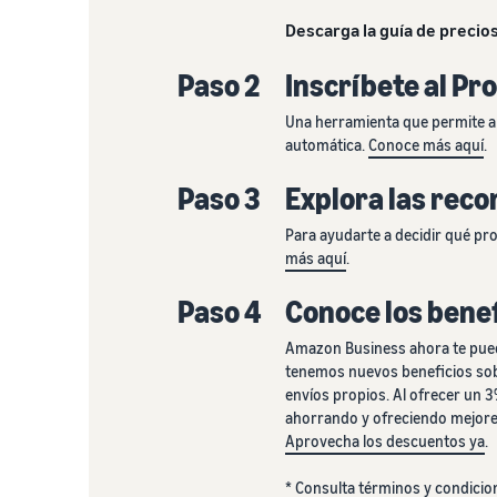
Descarga la guía de precio
Paso 2
Inscríbete al P
Una herramienta que permite a 
automática.
Conoce más aquí
.
Paso 3
Explora las rec
Para ayudarte a decidir qué pr
más aquí
.
Paso 4
Conoce los benef
Amazon Business ahora te pued
tenemos nuevos beneficios sobr
envíos propios. Al ofrecer un 
ahorrando y ofreciendo mejores
Aprovecha los descuentos ya
.
*
Consulta términos y condicio