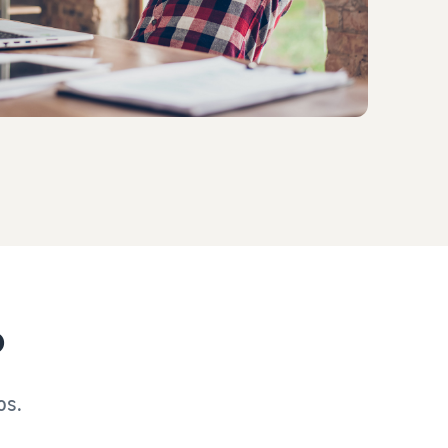
?
os.