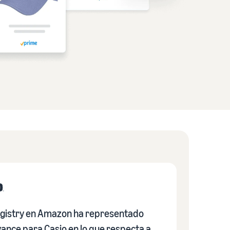
gistry en Amazon ha representado
vance para Casio en lo que respecta a