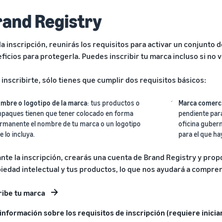
rand Registry
la inscripción, reunirás los requisitos para activar un conjunto
ficios para protegerla. Puedes inscribir tu marca incluso si no
 inscribirte, sólo tienes que cumplir dos requisitos básicos:
mbre o logotipo de la marca
: tus productos o
Marca comerc
paques tienen que tener colocado en forma
pendiente para
rmanente el nombre de tu marca o un logotipo
oficina guber
e lo incluya.
para el que h
nte la inscripción, crearás una cuenta de Brand Registry y prop
iedad intelectual y tus productos, lo que nos ayudará a compre
ribe tu marca
información sobre los requisitos de inscripción (requiere iniciar