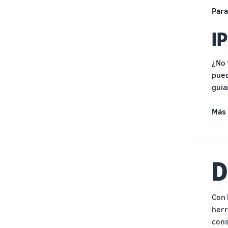
Para
I
¿No 
pued
guia
Más 
D
Con 
herr
cons