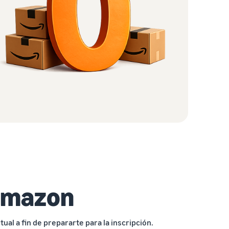
 Amazon
al a fin de prepararte para la inscripción.