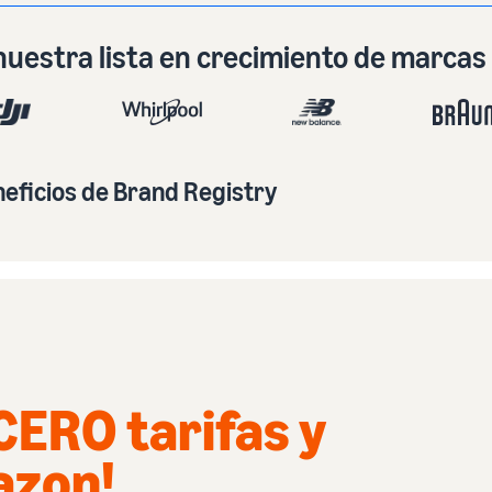
nuestra lista en crecimiento de marcas 
eficios de Brand Registry
CERO tarifas y
azon!