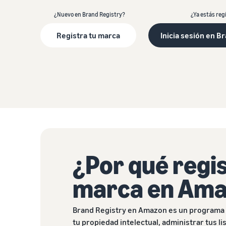
¿Nuevo en Brand Registry?
¿Ya estás reg
Registra tu marca
Inicia sesión en B
¿Por qué regis
marca en Am
Brand Registry en Amazon es un programa 
tu propiedad intelectual, administrar tus l