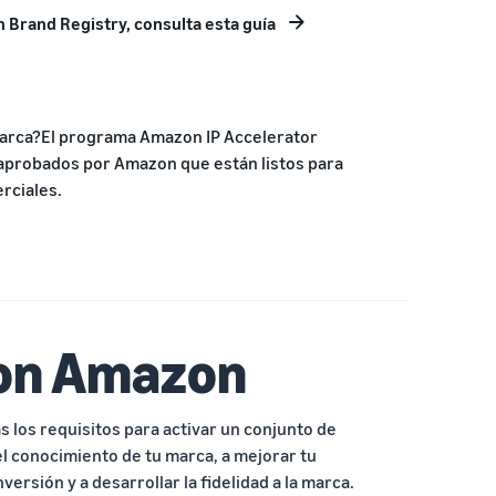
n Brand Registry, consulta esta guía
 marca?El programa Amazon IP Accelerator
aprobados por Amazon que están listos para
rciales.
con Amazon
s los requisitos para activar un conjunto de
l conocimiento de tu marca, a mejorar tu
ersión y a desarrollar la fidelidad a la marca.