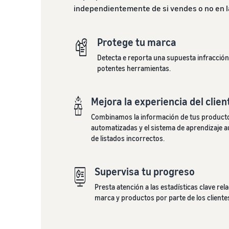
independientemente de si vendes o no en l
Protege tu marca
Detecta e reporta una supuesta infracción
potentes herramientas.
Mejora la experiencia del clien
Combinamos la información de tus product
automatizadas y el sistema de aprendizaje au
de listados incorrectos.
Supervisa tu progreso
Presta atención a las estadísticas clave re
marca y productos por parte de los cliente