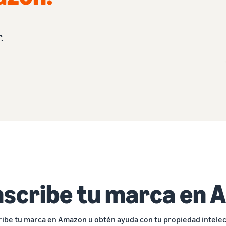
.
nscribe tu marca en
ribe tu marca en Amazon u obtén ayuda con tu propiedad intelectu