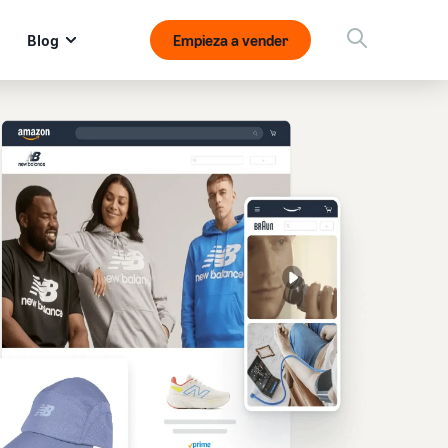
Blog
Empieza a vender