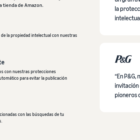
a tienda de Amazon.
la protec
intelectual
 de la propiedad intelectual con nuestras
te
os con nuestras protecciones
“En P&G, 
tomático para evitar la publicación
invitación
pioneros 
lacionadas con las búsquedas de tu
s.