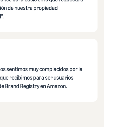
ción de nuestra propiedad
".
nos sentimos muy complacidos por la
 que recibimos para ser usuarios
de Brand Registry en Amazon.