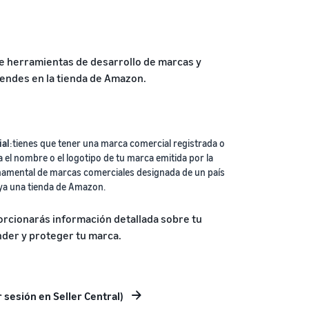
 de herramientas de desarrollo de marcas y
 vendes en la tienda de Amazon.
ial
:tienes que tener una marca comercial registrada o
 el nombre o el logotipo de tu marca emitida por la
namental de marcas comerciales designada de un país
aya una tienda de Amazon.
orcionarás información detallada sobre tu
nder y proteger tu marca.
 sesión en Seller Central)