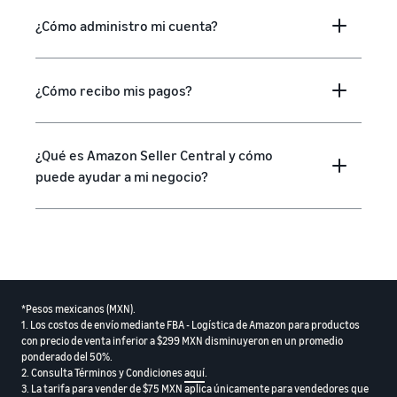
¿Cómo administro mi cuenta?
¿Cómo recibo mis pagos?
¿Qué es Amazon Seller Central y cómo
puede ayudar a mi negocio?
*Pesos mexicanos (MXN).
1. Los costos de envío mediante FBA - Logística de Amazon para productos
con precio de venta inferior a $299 MXN disminuyeron en un promedio
ponderado del 50%.
2. Consulta Términos y Condiciones
aquí
.
3. La tarifa para vender de $75 MXN aplica únicamente para vendedores que