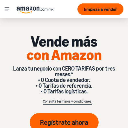
Empieza a vender
Vende más
con Amazon
Lanza tu negocio con CERO TARIFAS por tres
meses.*
• 0 Cuota de vendedor.
• 0 Tarifas de referencia.
• 0 Tarifas logísticas.
Consulta
términos
y
condiciones
.
Regístrate ahora