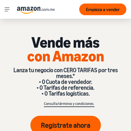
Empieza a vender
Vende más
con Amazon
Lanza tu negocio con CERO TARIFAS por tres
meses.*
• 0 Cuota de vendedor.
• 0 Tarifas de referencia.
• 0 Tarifas logísticas.
Consulta
términos
y
condiciones
.
Regístrate ahora