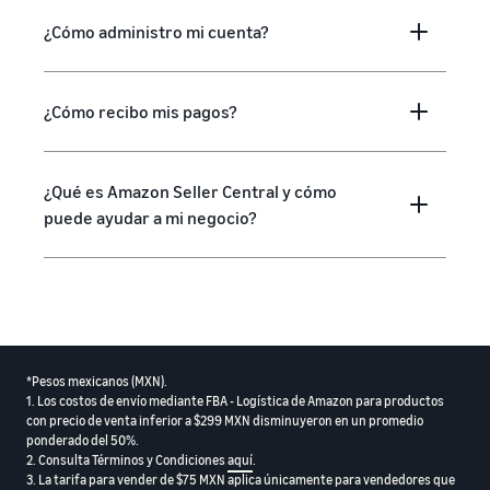
¿Cómo administro mi cuenta?
¿Cómo recibo mis pagos?
¿Qué es Amazon Seller Central y cómo
puede ayudar a mi negocio?
*Pesos mexicanos (MXN).
1. Los costos de envío mediante FBA - Logística de Amazon para productos
con precio de venta inferior a $299 MXN disminuyeron en un promedio
ponderado del 50%.
2. Consulta Términos y Condiciones
aquí
.
3. La tarifa para vender de $75 MXN aplica únicamente para vendedores que